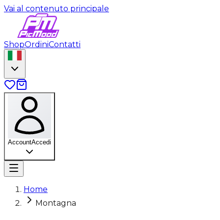
Vai al contenuto principale
Shop
Ordini
Contatti
Account
Accedi
Home
Montagna